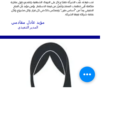
تحت قيادته، تبنّت الشركة نهجًا يرتكز على الجودة، الشفافية، وتقديم حلول عقارية
متكاملة تُلبي تطلعات العملاء وتُعزّز من قيمة الاستثمار. يؤمن مؤيد بأن النجاح
الحقيقي يبدأ من "أساس متين"، وينعكس ذلك في كل قرار، وكل مشروع، وكل
علاقة شراكة تبنيها الشركة.
مؤيد عادل مقادمي
المدير التنفيذي
تشغل منصب مديرة المشاريع في شركة الأساسات الأربعة العقارية، وتُعد من
الكفاءات الهندسية والإدارية التي تجمع بين التخطيط الدقيق والتنفيذ العملي. بخبرة
واسعة في إدارة المشاريع العقارية، تُشرف لجين على مراحل التطوير من الفكرة إلى
الإنجاز، وتضمن التزام كل مشروع بالمعايير الفنية والجدول الزمني المحدد.
تتميّز برؤية تنظيمية واضحة، وقدرة عالية على التنسيق بين الفرق الهندسية والإدارية،
مما يُسهم في تحقيق نتائج متكاملة تُعزز من جودة المشاريع وتُرضي تطلعات