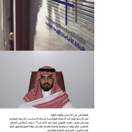
القيادة التي تبني الأساس وتُوجّه الرؤية.
يُعد الأستاذ مؤيد أحد الأعمدة المؤسِّسة لشركة الأساسات الأربعة العقارية،
ويشغل منصب المدير التنفيذي بخبرة تمتد لأكثر من [7 سنوات] عامًا في القطاع
العقاري. يتميّز برؤية استراتيجية واضحة، وقدرة عالية على قيادة الفرق وتحقيق النمو
المستدام في المشاريع العقارية والتجارية.