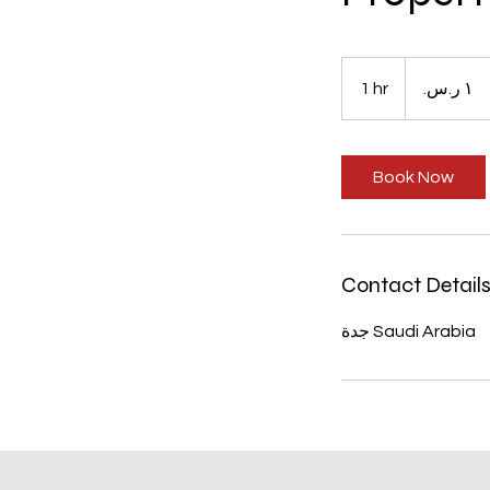
١
ريال
1 hr
1
سعودي
h
Book Now
Contact Detail
جدة Saudi Arabia